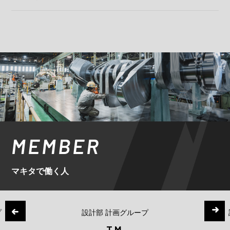
MEMBER
マキタで働く人
設計部 計画グループ
設計部 詳細設計グ
T.M.
V.T.N.