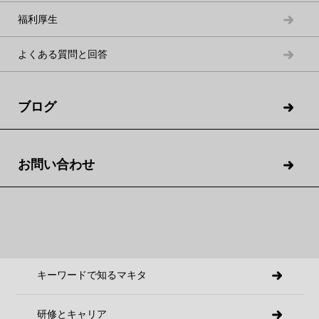
世界人口の増加とともに世界船腹量（船舶の輸送能力）も増加
福利厚生
の一途をたどり、マキタのエンジンも世界から必要とされてい
よくある質問と回答
ます。
"巨大な精密機械"を積み込み、瀬戸内海から出航していく船は、
国境を越え世界の物流を支える役割を担っているのです。
ブログ
トップメッセージ
お問い合わせ
3分で知るマキタ
データで見るマキタ
キーワードで知るマキタ
研修とキャリア