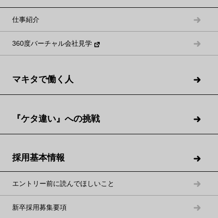
仕事紹介
360度バーチャル会社見学
ABOUT MAKITA
100年以上、
マキタで働く人
船のエンジンと向き合う
ニッチトップ企業
『ケタ違い』への挑戦
マキタは全長100～200mの貨物船に搭載するエンジン製造にお
採用基本情報
いて、世界トップクラスのシェアを誇る船舶用エンジンメーカ
ーです。1～4万トン積みの船を動かすエンジンの大きさは、最
エントリー前に読んでほしいこと
大のもので全長9m×全幅6m×全高8m。それは3階建てのビルに
匹敵します。エンジンの内部にはマキタの技術者たちの手によ
新卒採用募集要項
るミクロン単位のテクノロジーがつまっています。