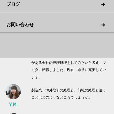
ブログ
転職のきっかけと
お問い合わせ
マキタでの今の仕事を語り合う
私は2017年入社です。経理部で会計や財務の分
野で幅広い業務に取り組んでいます。
T.M.
前職も経理畑でしたが、製造業や海外との取引
がある会社の経理処理をしてみたいと考え、マ
キタに転職しました。現在、非常に充実してい
ます。
製造業、海外取引の経理と、前職の経理と違う
ことはどのようなところでしょうか。
Y.M.