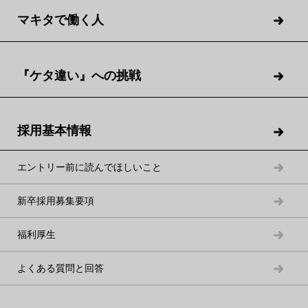
マキタで働く人
Y.M.
T.K.
アフターサービス部
品質保証部 品質管理グルー
『ケタ違い』への挑戦
船主や船舶管理会社などへの
プ
アフターメンテナンスサービ
耐圧・表面粗度など、エンジ
スの提案を担当。
ン部品の検査を担当。
採用基本情報
エントリー前に読んでほしいこと
新卒採用募集要項
福利厚生
よくある質問と回答