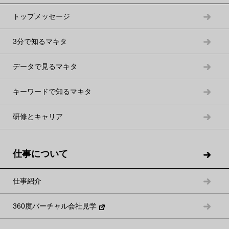
す。
トップメッセージ
3分で知るマキタ
データで見るマキタ
キーワードで知るマキタ
T.M.
K.T.
研修とキャリア
経理部
設計部 計画グループ
資金繰りの管理他経理業務全
受注したエンジンの詳細仕様
般を担当。
を決定し、社内外の調整や図
仕事について
面選定を担当。
仕事紹介
360度バーチャル会社見学