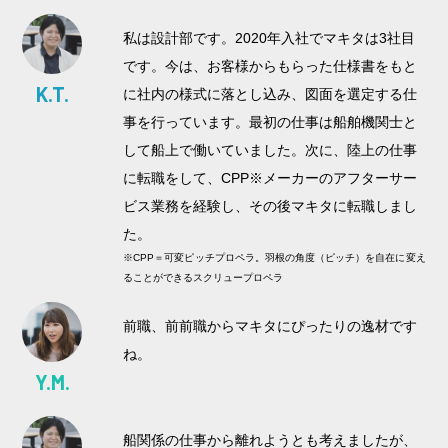
私は設計部です。2020年入社でマキタは3社目
です。今は、お客様からもらった仕様書をもと
K.T.
に社内の様式に落とし込み、図面を選定する仕
事を行っています。最初の仕事は船舶機関士と
して船上で働いていました。次に、陸上の仕事
に転職をして、CPP※メーカーのアフターサー
ビス業務を経験し、その後マキタに転職しまし
た。
※CPP＝可変ピッチプロペラ。羽根の角度（ピッチ）を自在に変え
ることができるスクリュープロペラ
前職、前前職からマキタにぴったりの逸材です
ね。
Y.M.
船関係の仕事から離れようとも考えましたが、