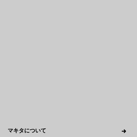
CROSS TALK
中途入社組が
語り合う
マキタの魅力
マキタを選び、マキタで活躍する理由
マキタには、王道の新卒採用だけではなく、
中途採用の門戸も広げています。
さまざまな経験やスキルを身につけた適応力のある人財が
中途採用の扉をノックして入社。
セカンドステージ、サードステージとして大いに活躍していま
マキタについて