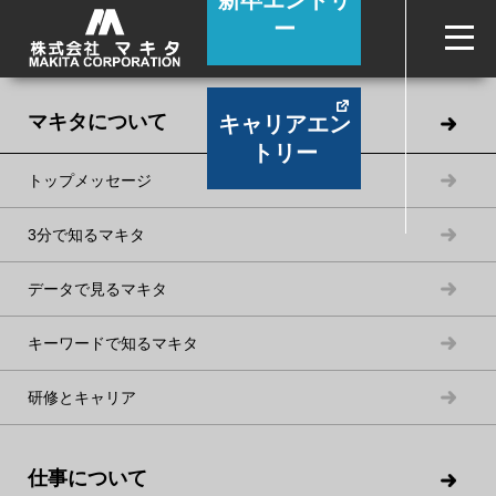
新卒エントリ
ー
MEMBER
マキタについて
キャリアエン
マキタで働く人
トリー
トップメッセージ
3分で知るマキタ
データで見るマキタ
キーワードで知るマキタ
ITの専門家として、経営戦略策定を支援
研修とキャリア
情報企画部（Y.Y.）
2017年入社
情報工学科卒
仕事について