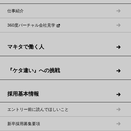
仕事紹介
360度バーチャル会社見学
現在の仕事内容
マキタで働く人
社員が効率よく働けるための環境づ
くりに取り組む
『ケタ違い』への挑戦
私の仕事を一言で言うと、社員の皆さんが効率よく働けるため
の環境づくりです。業務がスムーズに行えるよう、ネットワー
クやITシステムの環境整備を行っています。具体的には社員の
採用基本情報
スマホやパソコン、ソフトウェアのライセンスの手配やセキュ
リティ講習、業務改善に向けた新サービスの導入時の活用支援
エントリー前に読んでほしいこと
などです。単に環境を整えるだけではなく、経営戦略の実行の
新卒採用募集要項
ためにIT支援を行っている、と言った方が正しいかもしれませ