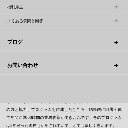
ん。
福利厚生
よくある質問と回答
思い出深い仕事やエピソード
ブログ
年間2000時間の業務を削減するプロ
グラムを作成
お問い合わせ
入社2年目の冬のことですが、基幹システムの入替えがあり、あ
る部署に2ヶ月間“出向”することとなりました。新しい基幹シス
テムを用いた業務を手伝ううちに、「自動化によって作業時間
を削減できるのでは」とひらめきました。そこで出向先の部署
の方と協力しプログラムを作成したところ、結果的に部署全体
で年間約2000時間の業務改善ができたんです。そのプログラム
は3年経った現在も活用されていて、とても嬉しく思います。